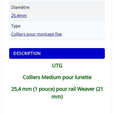
o
Diamètre
l
25.4mm
l
i
Type
e
Colliers pour montage fixe
r
s
U
DESCRIPTION
T
G
UTG
M
e
Colliers Medium pour lunette
d
i
25,4 mm (1 pouce) pour rail Weaver (21
u
mm)
m
p
o