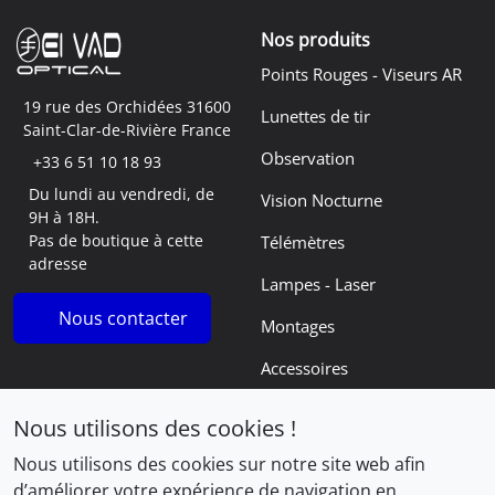
Nos produits
Points Rouges - Viseurs AR
19 rue des Orchidées 31600
Lunettes de tir
Saint-Clar-de-Rivière France
Observation
+33 6 51 10 18 93
Du lundi au vendredi, de
Vision Nocturne
9H à 18H.
Pas de boutique à cette
Télémètres
adresse
Lampes - Laser
Nous contacter
Montages
Accessoires
Navigation
Informations
Nous utilisons des cookies !
Le blog
Mentions légales
Nous utilisons des cookies sur notre site web afin
d’améliorer votre expérience de navigation en