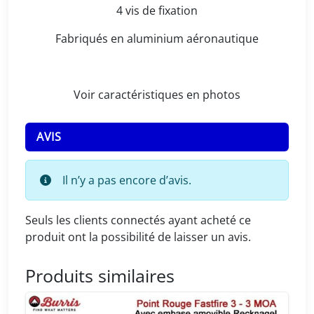
u
4 vis de fixation
r
l
Fabriqués en aluminium aéronautique
u
n
e
Voir caractéristiques en photos
t
t
AVIS
e
-
2
Il n’y a pas encore d’avis.
5
,
Seuls les clients connectés ayant acheté ce
4
produit ont la possibilité de laisser un avis.
m
m
Produits similaires
p
o
u