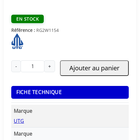
EN STOCK
Référence :
RG2W1154
q
-
+
Ajouter au panier
u
a
n
FICHE TECHNIQUE
t
i
t
Marque
é
UTG
d
e
Marque
C