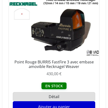
r
r
a
i
l
W
e
a
v
e
r
Point Rouge BURRIS FastFire 3 avec embase
(
amovible Recknagel Weaver
2
430,00
€
1
m
EN STOCK
m
)
Détail
Ajouter au panier