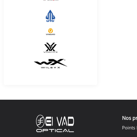
Nos p
Points 