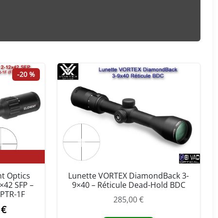
-20 %
t Optics
Lunette VORTEX DiamondBack 3-
×42 SFP –
9×40 – Réticule Dead-Hold BDC
APTR-1F
285,00
€
0
€
L