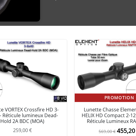
PROMOTION
te VORTEX Crossfire HD 3-
Lunette Chasse Elemen
– Réticule lumineux Dead-
HELIX HD Compact 2-12
Hold 2A BDC (MOA)
Réticule Lumineux R
L
455,2
259,00
€
569,00
€