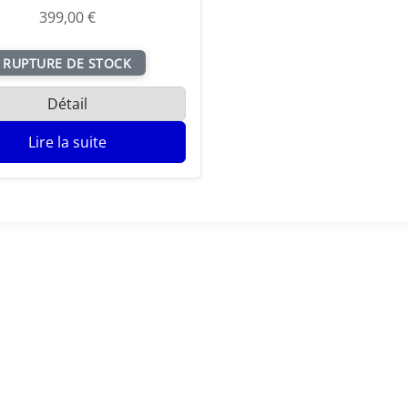
5
399,00
€
6
9
RUPTURE DE STOCK
,
0
Détail
0
Lire la suite
€
.