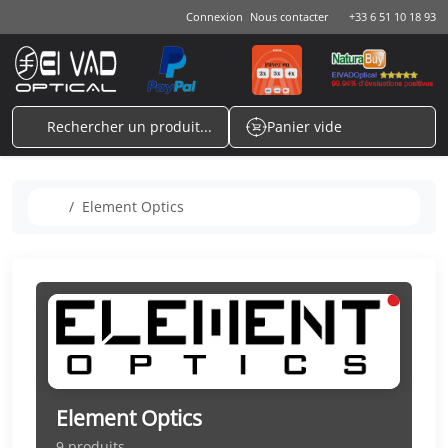
Aller au contenu
Skip to footer
Connexion
Nous contacter
+33 6 51 10 18 93
Rechercher un produit...
Panier vide
Cart
Accueil
Element Optics
Element Optics
9 produits