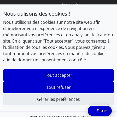
Accessoires
€
Nous utilisons des cookies !
.
Navigation
Informations
Nous utilisons des cookies sur notre site web afin
Le blog
Mentions légales
d’améliorer votre expérience de navigation en
mémorisant vos préférences et en analysant le trafic du
Commandes
Conditions Générales de
Vente
site. En cliquant sur "Tout accepter", vous consentez à
Panier
l’utilisation de tous les cookies. Vous pouvez gérer à
Politique de confidentialité
tout moment vos préférences en matière de cookies
Liste d'envies
afin de donner un consentement contrôlé.
Gestion des cookies
Tout accepter
Tout refuser
Gérer les préférences
Filtrer