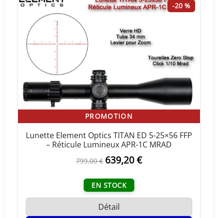
-20 %
i
e
a
l
l
e
é
s
t
t
a
i
:
t
3
1
:
9
PROMOTION
3
,
Lunette Element Optics TITAN ED 5-25×56 FFP
9
2
– Réticule Lumineux APR-1C MRAD
9
0
L
639,20
€
L
799,00
€
,
e
e
0
€
p
p
EN STOCK
0
.
r
r
i
i
Détail
€
x
x