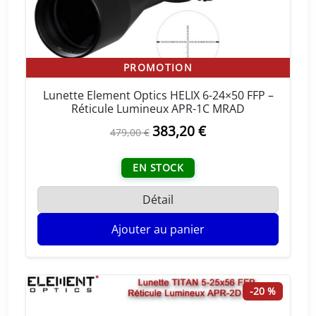
i
:
t
4
6
:
3
PROMOTION
5
,
Lunette Element Optics HELIX 6-24×50 FFP –
7
2
Réticule Lumineux APR-1C MRAD
9
0
L
383,20
€
L
479,00
€
,
e
e
0
€
p
p
EN STOCK
0
.
r
r
i
i
Détail
€
x
x
.
Ajouter au panier
i
a
n
c
i
t
t
u
-20 %
i
e
a
l