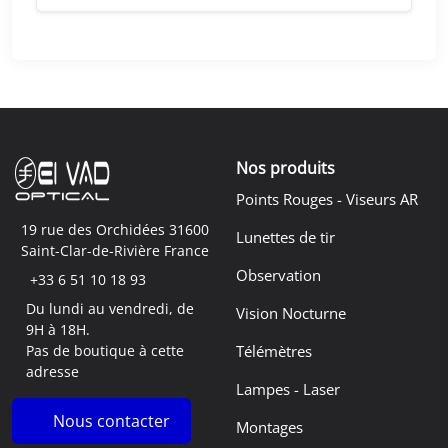
i
t
t
u
i
e
a
l
l
e
é
s
t
t
Nos produits
a
Points Rouges - Viseurs AR
i
:
19 rue des Orchidées 31600
Lunettes de tir
t
6
Saint-Clar-de-Rivière France
3
Observation
+33 6 51 10 18 93
:
9
Du lundi au vendredi, de
7
,
Vision Nocturne
9H à 18H.
9
2
Pas de boutique à cette
Télémètres
9
0
adresse
,
Lampes - Laser
0
€
Nous contacter
Montages
0
.