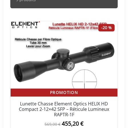
-20 %
PROMOTION
Lunette Chasse Element Optics HELIX HD
Compact 2-12×42 SFP – Réticule Lumineux
RAPTR-1F
L
455,20
€
L
569,00
€