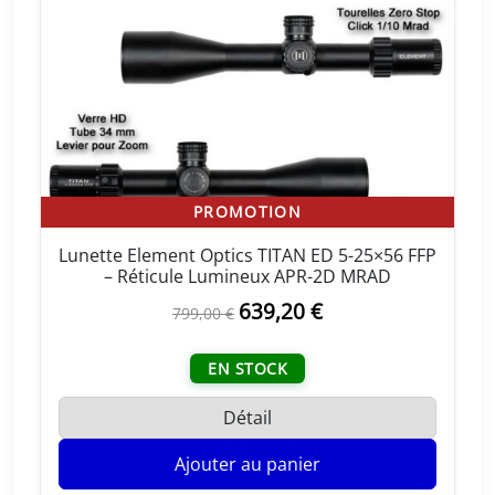
l
e
é
s
t
t
a
i
:
t
3
8
:
3
PROMOTION
4
,
Lunette Element Optics TITAN ED 5-25×56 FFP
7
2
– Réticule Lumineux APR-2D MRAD
9
0
L
639,20
€
L
799,00
€
,
e
e
0
€
p
p
EN STOCK
0
.
r
r
i
i
Détail
€
x
x
.
Ajouter au panier
i
a
n
c