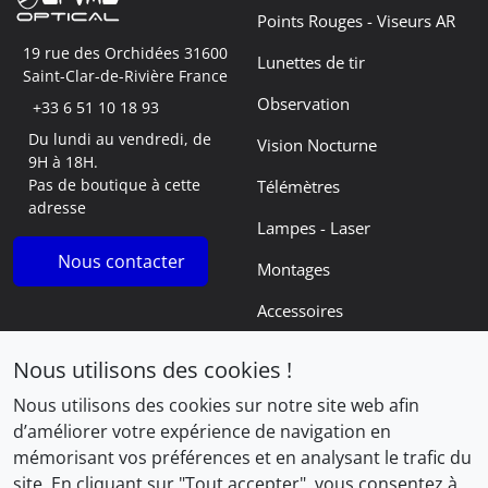
Points Rouges - Viseurs AR
19 rue des Orchidées 31600
Lunettes de tir
Saint-Clar-de-Rivière France
Observation
+33 6 51 10 18 93
Du lundi au vendredi, de
Vision Nocturne
9H à 18H.
Pas de boutique à cette
Télémètres
adresse
Lampes - Laser
Nous contacter
Montages
Accessoires
Navigation
Informations
Nous utilisons des cookies !
Le blog
Mentions légales
Nous utilisons des cookies sur notre site web afin
d’améliorer votre expérience de navigation en
Commandes
Conditions Générales de
mémorisant vos préférences et en analysant le trafic du
Vente
Panier
site. En cliquant sur "Tout accepter", vous consentez à